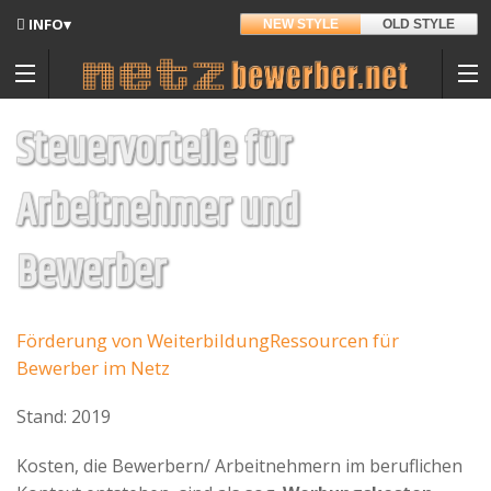
INFO▾
NEW STYLE
OLD STYLE
Updates
Angedacht
Steuervorteile für
Entwickler
Arbeitnehmer und
Damen-Armbanduhr
Hintergrund
Bewerber
Sitemap
Kontakt
Auf Amazon.de
Förderung von Weiterbildung
Ressourcen für
Datenschutz
Bewerber im Netz
Nutzungsbedingungen
Stand: 2019
Spenden
Kosten, die Bewerbern/ Arbeitnehmern im beruflichen