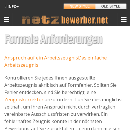
INFO▾
NEW STYLE
OLD STYLE
Updates
Angedacht
Formale Anforderungen
Entwickler
Anspruch auf ein Arbeitszeugnis
Das einfache
Hintergrund
Arbeitszeugnis
Sitemap
Kontrollieren Sie jedes Ihnen ausgestellte
Kontakt
Arbeitszeugnis akribisch auf Formfehler. Sollten Sie
Materialpool für Bewerber
Fehler entdecken, sind Sie berechtigt, eine
Datenschutz
Zeugniskorrektur
anzufordern. Tun Sie dies möglichst
zeitnah, um Ihren Anspruch nicht durch vertraglich
Nutzungsbedingungen
vereinbarte Ausschlussfristen zu verwirken. Ein
fehlerhaftes Zeugnis könnte in der nächsten
Spenden
Bewerbung auf Sie zurückfallen – denn dann müssen