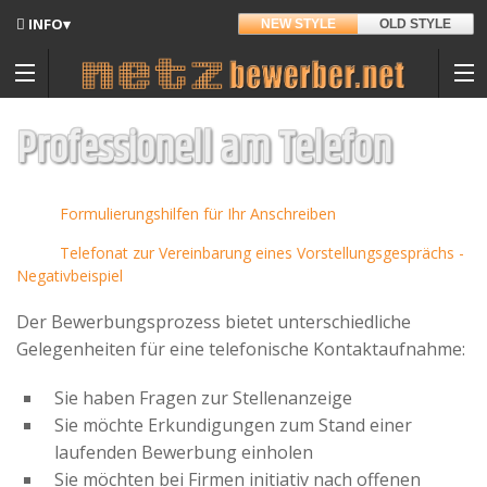
INFO▾
NEW STYLE
OLD STYLE
Updates
Angedacht
Professionell am Telefon
Entwickler
Formulierungshilfen für Ihr Anschreiben
Hintergrund
Telefonat zur Vereinbarung eines Vorstellungsgesprächs -
Sitemap
Negativbeispiel
Kontakt
Der Bewerbungsprozess bietet unterschiedliche
Materialpool für Bewerber
Gelegenheiten für eine telefonische Kontaktaufnahme:
Datenschutz
Sie haben Fragen zur Stellenanzeige
Nutzungsbedingungen
Sie möchte Erkundigungen zum Stand einer
laufenden Bewerbung einholen
Spenden
Sie möchten bei Firmen initiativ nach offenen