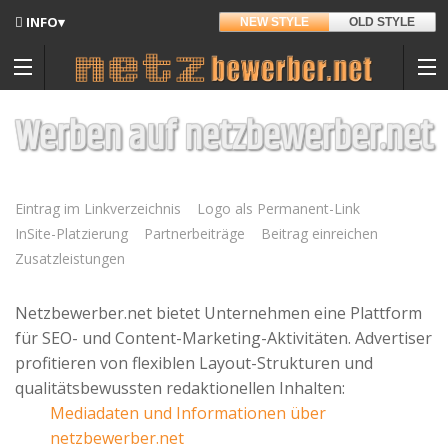
INFO▾
NEW STYLE
OLD STYLE
Updates
Angedacht
Werben auf netzbewerber.net
Entwickler
USB-Sticks
Hintergrund
Eintrag im Linkverzeichnis
Logo als Permanent-Link
InSite-Platzierung
Partnerbeiträge
Beitrag einreichen
Sitemap
Zusatzleistungen
Kontakt
Auf Amazon.de
Netzbewerber.net bietet Unternehmen eine Plattform
Datenschutz
für SEO- und Content-Marketing-Aktivitäten. Advertiser
profitieren von flexiblen Layout-Strukturen und
Nutzungsbedingungen
qualitätsbewussten redaktionellen Inhalten:
Mediadaten und Informationen über
Spenden
netzbewerber.net