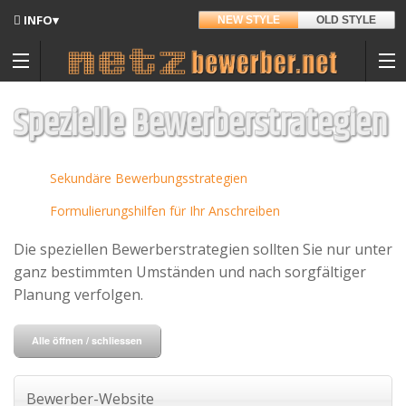
INFO▾
NEW STYLE
OLD STYLE
Updates
Angedacht
Spezielle Bewerberstrategien
Entwickler
Sekundäre Bewerbungsstrategien
Hintergrund
Formulierungshilfen für Ihr Anschreiben
Sitemap
Die speziellen Bewerberstrategien sollten Sie nur unter
Kontakt
Materialpool für Bewerber
ganz bestimmten Umständen und nach sorgfältiger
Planung verfolgen.
Datenschutz
Nutzungsbedingungen
Alle öffnen / schliessen
Spenden
Bewerber-Website