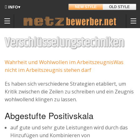
INFO▾
NEW STYLE
OLD STYLE
Updates
Angedacht
Verschlüsselungstechniken
Entwickler
Wahrheit und Wohlwollen im Arbeitszeugnis
Was
Hintergrund
nicht im Arbeitszeugnis stehen darf
Sitemap
Es haben sich verschiedene Strategien etabliert, um
Kontakt
Kritik zwischen die Zeilen zu schreiben und ein Zeugnis
Materialpool für Bewerber
wohlwollend klingen zu lassen.
Datenschutz
Abgestufte Positivskala
Nutzungsbedingungen
auf gute und sehr gute Leistungen wird durch das
Spenden
Hinzufügen und Kombinieren von