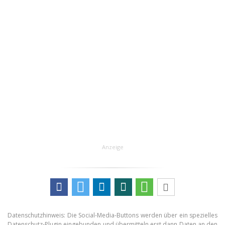
Anzeige
Datenschutzhinweis: Die Social-Media-Buttons werden über ein spezielles
Datenschutz-Plugin eingebunden und übermitteln erst dann Daten an den