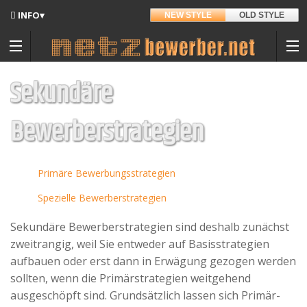
INFO▾
NEW STYLE
OLD STYLE
Updates
Angedacht
Sekundäre
Entwickler
Bewerberstrategien
Hintergrund
Sitemap
Primäre Bewerbungsstrategien
Kontakt
Spezielle Bewerberstrategien
Materialpool für Bewerber
Sekundäre Bewerberstrategien sind deshalb zunächst
Datenschutz
zweitrangig, weil Sie entweder auf Basisstrategien
Nutzungsbedingungen
aufbauen oder erst dann in Erwägung gezogen werden
sollten, wenn die Primärstrategien weitgehend
Spenden
ausgeschöpft sind. Grundsätzlich lassen sich Primär-