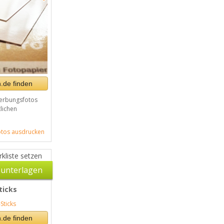
.de finden
erbungsfotos
tlichen
tos ausdrucken
kliste setzen
unterlagen
ticks
.de finden