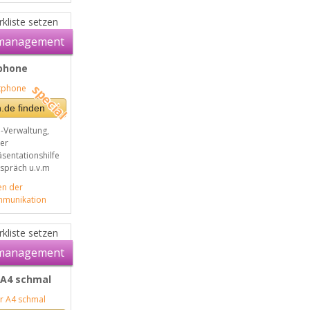
kliste setzen
management
phone
.de finden
-Verwaltung,
per
äsentationshilfe
spräch u.v.m
en der
mmunikation
kliste setzen
management
 A4 schmal