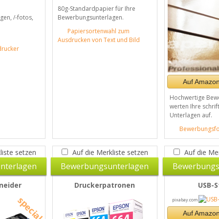
80g-Standardpapier für Ihre
en, /-fotos,
Bewerbungsunterlagen.
Papiersortenwahl zum
Ausdrucken von Text und Bild
drucker
Auf Amazon
Hochwertige Bew
werten Ihre schrif
Unterlagen auf.
Bewerbungsfo
liste setzen
Auf die Merkliste setzen
Auf die Mer
nterlagen
Bewerbungsunterlagen
Bewerbungs
neider
Druckerpatronen
USB-S
pixabay.com
Auf Amazon