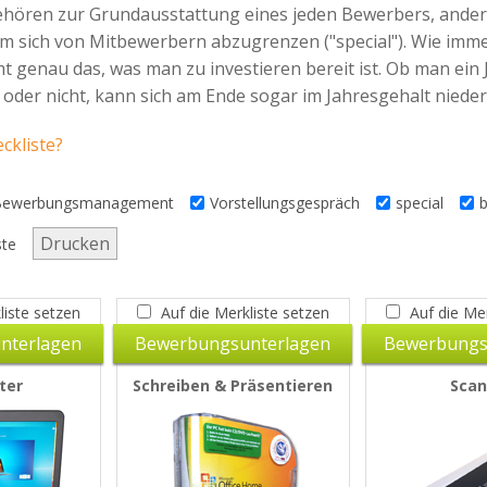
ehören zur Grundausstattung eines jeden Bewerbers, andere 
m sich von Mitbewerbern abzugrenzen ("special"). Wie immer
genau das, was man zu investieren bereit ist. Ob man ein J
oder nicht, kann sich am Ende sogar im Jahresgehalt nieders
ckliste?
Bewerbungsmanagement
Vorstellungsgespräch
special
b
Drucken
ste
liste setzen
Auf die Merkliste setzen
Auf die Mer
nterlagen
Bewerbungsunterlagen
Bewerbungs
ter
Schreiben & Präsentieren
Scan