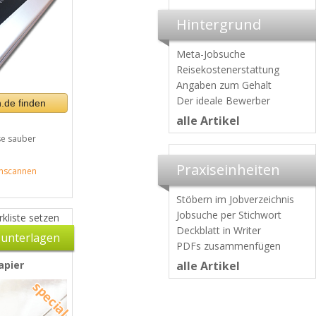
Hintergrund
Meta-Jobsuche
Reisekostenerstattung
Angaben zum Gehalt
Der ideale Bewerber
.de finden
alle Artikel
e sauber
Praxiseinheiten
nscannen
Stöbern im Jobverzeichnis
Jobsuche per Stichwort
kliste setzen
Deckblatt in Writer
unterlagen
PDFs zusammenfügen
apier
alle Artikel