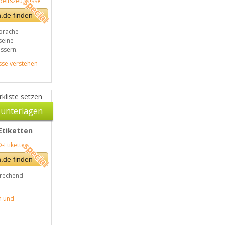
.de finden
prache
seine
ssern.
sse verstehen
kliste setzen
unterlagen
Etiketten
.de finden
prechend
n und