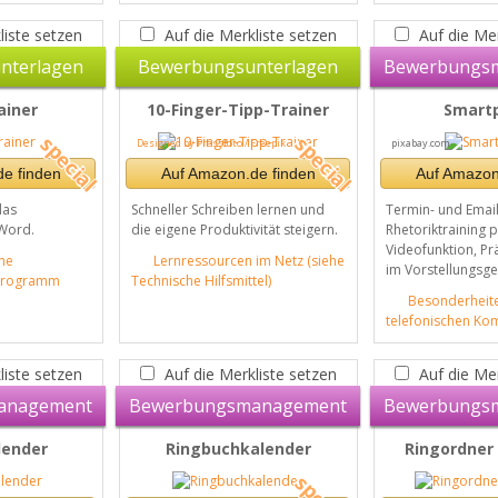
liste setzen
Auf die Merkliste setzen
Auf die Mer
nterlagen
Bewerbungsunterlagen
Bewerbungs
ainer
10-Finger-Tipp-Trainer
Smart
Designed by Pressfoto / Freepik
pixabay.com
e finden
Auf Amazon.de finden
Auf Amazon
das
Schneller Schreiben lernen und
Termin- und Email
Word.
die eigene Produktivität steigern.
Rhetoriktraining 
Videofunktion, Pr
ne
Lernressourcen im Netz (siehe
im Vorstellungsge
sprogramm
Technische Hilfsmittel)
Besonderheit
telefonischen Ko
liste setzen
Auf die Merkliste setzen
Auf die Mer
anagement
Bewerbungsmanagement
Bewerbungs
lender
Ringbuchkalender
Ringordner