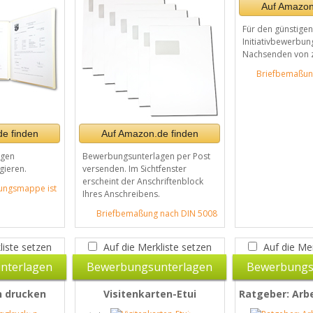
Auf Amazon
Für den günstige
Initiativbewerbu
Nachsenden von z
Briefbemaßun
e finden
Auf Amazon.de finden
agen
Bewerbungsunterlagen per Post
gieren.
versenden. Im Sichtfenster
erscheint der Anschriftenblock
ungsmappe ist
Ihres Anschreibens.
Briefbemaßung nach DIN 5008
liste setzen
Auf die Merkliste setzen
Auf die Mer
nterlagen
Bewerbungsunterlagen
Bewerbungs
n drucken
Visitenkarten-Etui
Ratgeber: Arb