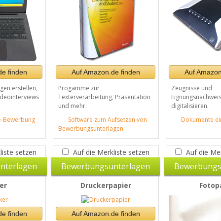
e finden
Auf Amazon.de finden
Auf Amazon
en erstellen,
Progamme zur
Zeugnisse und
ideointerviews
Texterverarbeitung, Präsentation
Eignungsnachweis
und mehr.
digitalisieren.
ne-Bewerbung
Software zum Aufsetzen von
Dokumente ei
Bewerbungsunterlagen
liste setzen
Auf die Merkliste setzen
Auf die Mer
nterlagen
Bewerbungsunterlagen
Bewerbungs
er
Druckerpapier
Fotop
e finden
Auf Amazon.de finden