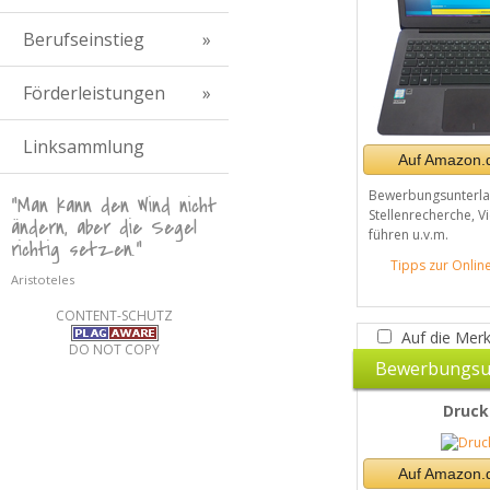
Berufseinstieg
Förderleistungen
Linksammlung
Auf Amazon.d
Bewerbungsunterlag
"Man kann den Wind nicht
Stellenrecherche, V
ändern, aber die Segel
führen u.v.m.
richtig setzen."
Tipps zur Onli
Aristoteles
CONTENT-SCHUTZ
Auf die Merk
DO NOT COPY
Bewerbungsu
Druck
Auf Amazon.d