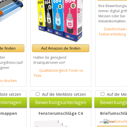
Ihre Bewerbungsu
immer digital griff
Messen oder bei
Initiativkontakten.
Dateiformate 
Textverarbeitung
e finden
Auf Amazon.de finden
den
Halten Sie genügend
ngsfotos (auf
Ersatzpatronen vor!
igener
Qualitätsvergleich Toner vs.
Tinte
s drucken
liste setzen
Auf die Merkliste setzen
Auf die Mer
nterlagen
Bewerbungsunterlagen
Bewerbungs
smappen
Fensterumschläge C4
Briefumschlä
pixabay.com