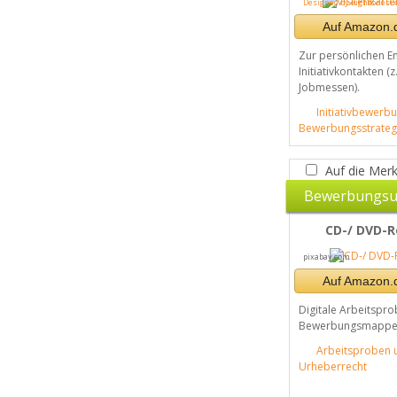
Designed by eightonesix 
Auf Amazon.d
Zur persönlichen E
Initiativkontakten (z
Jobmessen).
Initiativbewerbu
Bewerbungsstrateg
Auf die Merk
Bewerbungsu
CD-/ DVD-R
pixabay.com
Auf Amazon.d
Digitale Arbeitspro
Bewerbungsmappe i
Arbeitsproben 
Urheberrecht