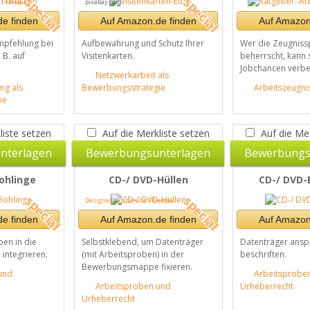
/ Freepik
pixabay.com
e finden
Auf Amazon.de finden
Auf Amazon
mpfehlung bei
Aufbewahrung und Schutz Ihrer
Wer die Zeugniss
. B. auf
Visitenkarten.
beherrscht, kann 
Jobchancen verbe
Netzwerkarbeit als
ng als
Bewerbungsstrategie
Arbeitszeugni
ie
liste setzen
Auf die Merkliste setzen
Auf die Mer
nterlagen
Bewerbungsunterlagen
Bewerbungs
ohlinge
CD-/ DVD-Hüllen
CD-/ DVD-
Designed by starline / Freepik
e finden
Auf Amazon.de finden
Auf Amazon
ben in die
Selbstklebend, um Datenträger
Datenträger ans
ntegrieren.
(mit Arbeitsproben) in der
beschriften.
Bewerbungsmappe fixieren.
und
Arbeitsprobe
Arbeitsproben und
Urheberrecht
Urheberrecht