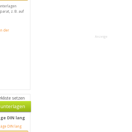
nterlagen
parat, z. B. auf
in der
Anzeige
kliste setzen
unterlagen
ge DIN lang