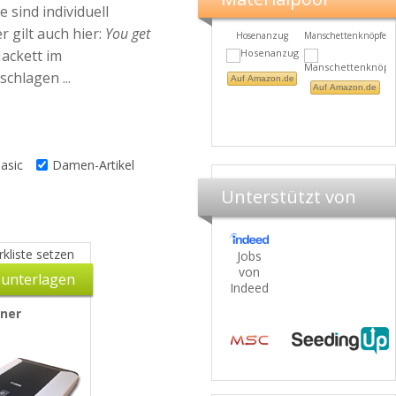
sind individuell
 gilt auch hier:
You get
Herrendüfte
Hosenanzug
Manschettenknöpfe
ackett im
chlagen ...
Materi
Auf Amazon.de
Auf Amazon.de
Be
Auf Amazon.de
asic
Damen-Artikel
Unterstützt von
kliste setzen
Jobs
von
unterlagen
Indeed
ner