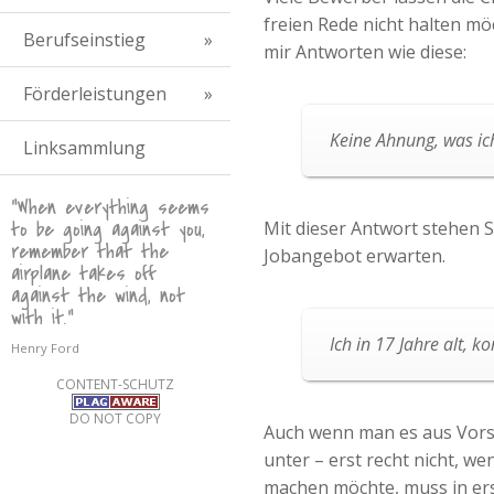
freien Rede nicht halten m
Berufseinstieg
mir Antworten wie diese:
Förderleistungen
Keine Ahnung, was ich
Linksammlung
"When everything seems
to be going against you,
Mit dieser Antwort stehen S
remember that the
Jobangebot erwarten.
airplane takes off
against the wind, not
with it."
Ich in 17 Jahre alt,
Henry Ford
CONTENT-SCHUTZ
DO NOT COPY
Auch wenn man es aus Vorste
unter – erst recht nicht, w
machen möchte, muss in erst