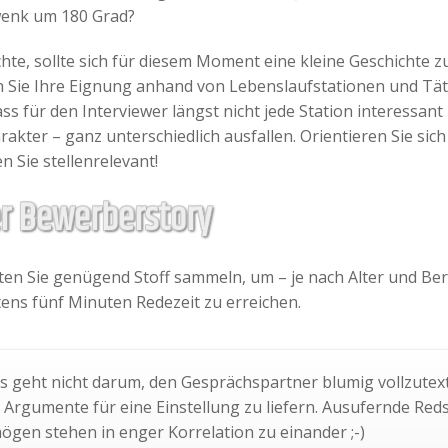
wenk um 180 Grad?
te, sollte sich für diesem Moment eine kleine Geschichte zu
 Sie Ihre Eignung anhand von Lebenslaufstationen und Tät
s für den Interviewer längst nicht jede Station interessant 
arakter – ganz unterschiedlich ausfallen. Orientieren Sie s
n Sie stellenrelevant!
er Bewerberstory
lten Sie genügend Stoff sammeln, um – je nach Alter und Be
ens fünf Minuten Redezeit zu erreichen.
Es geht nicht darum, den Gesprächspartner blumig vollzute
e Argumente für eine Einstellung zu liefern. Ausufernde Reds
gen stehen in enger Korrelation zu einander ;-)