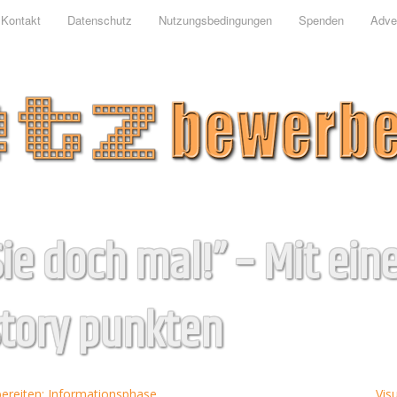
Kontakt
Datenschutz
Nutzungsbedingungen
Spenden
Adver
ie doch mal!” – Mit ein
tory punkten
bereiten: Informationsphase
Vis