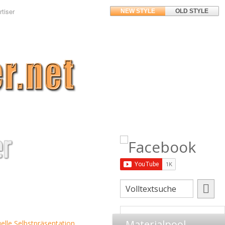
tiser
NEW STYLE
OLD STYLE
er
Materialpool
uelle Selbstpräsentation