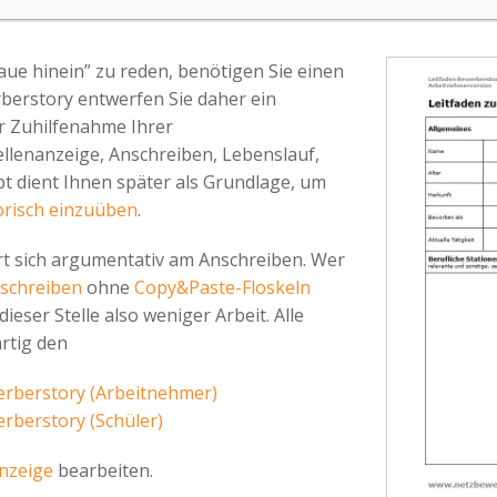
aue hinein” zu reden, benötigen Sie einen
rberstory entwerfen Sie daher ein
r Zuhilfenahme Ihrer
lenanzeige, Anschreiben, Lebenslauf,
pt dient Ihnen später als Grundlage, um
orisch einzuüben
.
rt sich argumentativ am Anschreiben. Wer
schreiben
ohne
Copy&Paste-Floskeln
ieser Stelle also weniger Arbeit. Alle
rtig den
erberstory (Arbeitnehmer)
erberstory (Schüler)
anzeige
bearbeiten.