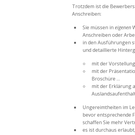
Trotzdem ist die Bewerbers
Anschreiben:
Sie müssen in
eigenen
W
Anschreiben oder Arbe
in den Ausführungen st
und detaillierte Hinter
mit der Vorstellun
mit der Präsentati
Broschüre …
mit der Erklärung a
Auslandsaufenthal
Ungereimtheiten im Le
bevor entsprechende F
schaffen Sie mehr Ver
es ist durchaus erlaub