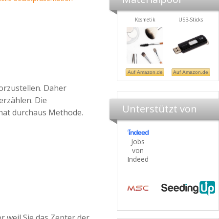
Briefablage
Kosmetik
USB-Sticks
Auf Amazon.de
Auf Amazon.de
Auf Amazon.de
Au
orzustellen. Daher
erzählen. Die
Unterstützt von
 hat durchaus Methode.
Jobs
von
Indeed
 weil Sie das Zepter der