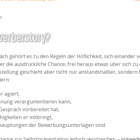
le
erberstory?
h gehört es zu den Regeln der Höflichkeit, sich einander v
 die ausdrückliche Chance, frei heraus etwas über sich zu 
stellung geschieht aber nicht nur anstandshalber, sondern
lern:
r agiert,
ignung verargumentieren kann,
 Gespräch vorbereitet hat,
higkeiten er mitbringt,
ehauptungen der Bewerbungsunterlagen sind.
hance zur Selbstpräsentation jedoch verstreichen – entweder