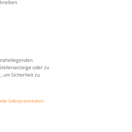
chreiben
r naheliegenden
r Stellenanzeige oder zu
g
, um Sicherheit zu
uelle Selbstpräsentation