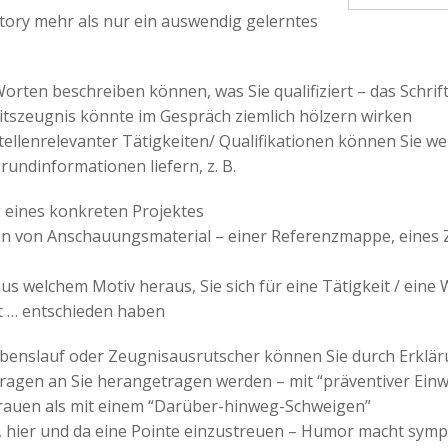
tory mehr als nur ein auswendig gelerntes
orten beschreiben können, was Sie qualifiziert – das Schri
itszeugnis könnte im Gespräch ziemlich hölzern wirken
ellenrelevanter Tätigkeiten/ Qualifikationen können Sie wei
grundinformationen liefern, z. B.
g eines konkreten Projektes
on von Anschauungsmaterial – einer Referenzmappe, eines Z
us welchem Motiv heraus, Sie sich für eine Tätigkeit / eine 
t … entschieden haben
benslauf oder Zeugnisausrutscher können Sie durch Erklär
ragen an Sie herangetragen werden – mit “präventiver Ei
trauen als mit einem “Darüber-hinweg-Schweigen”
t, hier und da eine Pointe einzustreuen – Humor macht sym