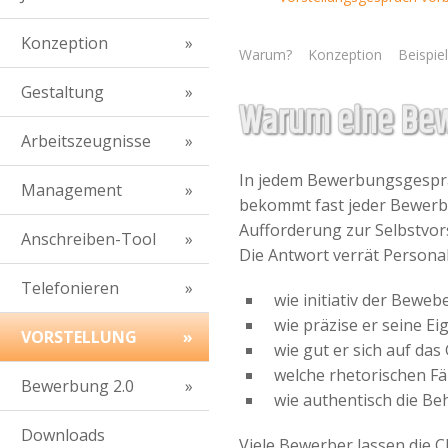
Konzeption
Warum?
Konzeption
Beispie
Gestaltung
Warum eine Bew
Arbeitszeugnisse
In jedem Bewerbungsgespräc
Management
bekommt fast jeder Bewerber
Aufforderung zur Selbstvor
Anschreiben-Tool
Die Antwort verrät Persona
Telefonieren
wie initiativ der Bewebe
wie präzise er seine E
VORSTELLUNG
wie gut er sich auf das
welche rhetorischen Fä
Bewerbung 2.0
wie authentisch die B
Downloads
Viele Bewerber lassen die C