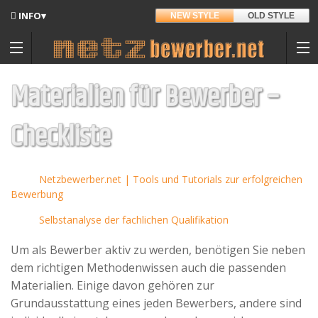
INFO▾
NEW STYLE
OLD STYLE
Updates
Angedacht
Materialien für Bewerber –
Entwickler
Checkliste
Manschettenknöpfe
Hintergrund
Sitemap
Auf Amazon.de
Netzbewerber.net | Tools und Tutorials zur erfolgreichen
Bewerbung
Kontakt
Selbstanalyse der fachlichen Qualifikation
Datenschutz
Um als Bewerber aktiv zu werden, benötigen Sie neben
Nutzungsbedingungen
dem richtigen Methodenwissen auch die passenden
Materialien. Einige davon gehören zur
Spenden
Grundausstattung eines jeden Bewerbers, andere sind