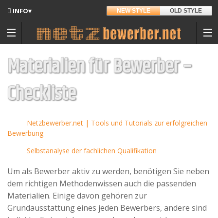
INFO▾
NEW STYLE
OLD STYLE
Updates
Angedacht
Materialien für Bewerber –
Entwickler
Checkliste
Briefablage
Hintergrund
Auf Amazon.de
Sitemap
Netzbewerber.net | Tools und Tutorials zur erfolgreichen
Bewerbung
Kontakt
Selbstanalyse der fachlichen Qualifikation
Datenschutz
Um als Bewerber aktiv zu werden, benötigen Sie neben
Nutzungsbedingungen
dem richtigen Methodenwissen auch die passenden
Materialien. Einige davon gehören zur
Spenden
Grundausstattung eines jeden Bewerbers, andere sind