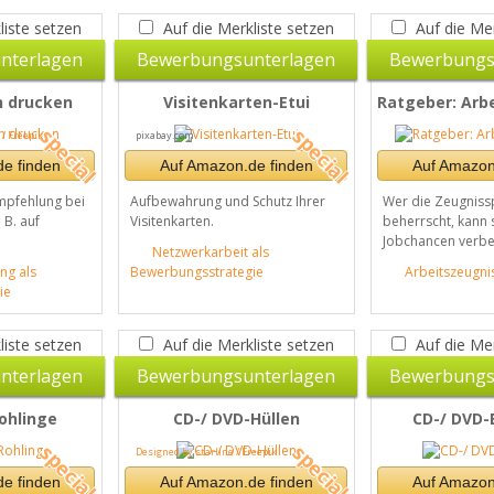
liste setzen
Auf die Merkliste setzen
Auf die Mer
nterlagen
Bewerbungsunterlagen
Bewerbungs
n drucken
Visitenkarten-Etui
Ratgeber: Arb
/ Freepik
pixabay.com
e finden
Auf Amazon.de finden
Auf Amazon
mpfehlung bei
Aufbewahrung und Schutz Ihrer
Wer die Zeugniss
. B. auf
Visitenkarten.
beherrscht, kann 
Jobchancen verbe
Netzwerkarbeit als
ng als
Bewerbungsstrategie
Arbeitszeugni
ie
liste setzen
Auf die Merkliste setzen
Auf die Mer
nterlagen
Bewerbungsunterlagen
Bewerbungs
ohlinge
CD-/ DVD-Hüllen
CD-/ DVD-
Designed by starline / Freepik
e finden
Auf Amazon.de finden
Auf Amazon