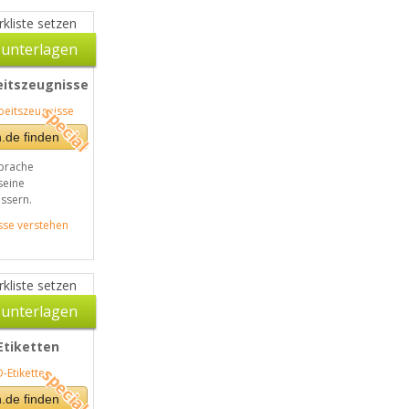
kliste setzen
unterlagen
eitszeugnisse
.de finden
prache
seine
ssern.
sse verstehen
kliste setzen
unterlagen
Etiketten
.de finden