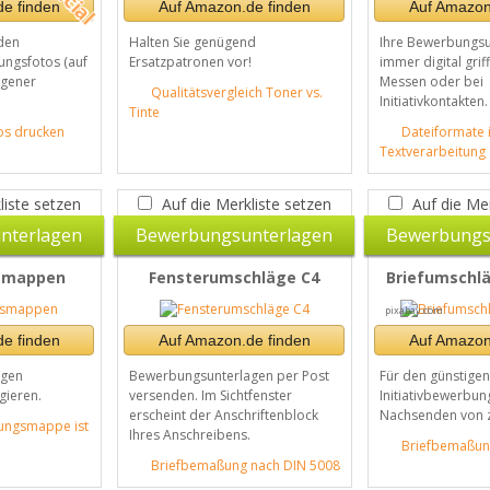
e finden
Auf Amazon.de finden
Auf Amazon
den
Halten Sie genügend
Ihre Bewerbungsu
ngsfotos (auf
Ersatzpatronen vor!
immer digital griff
igener
Messen oder bei
Qualitätsvergleich Toner vs.
Initiativkontakten.
Tinte
s drucken
Dateiformate 
Textverarbeitung
liste setzen
Auf die Merkliste setzen
Auf die Mer
nterlagen
Bewerbungsunterlagen
Bewerbungs
smappen
Fensterumschläge C4
Briefumschlä
pixabay.com
e finden
Auf Amazon.de finden
Auf Amazon
agen
Bewerbungsunterlagen per Post
Für den günstige
gieren.
versenden. Im Sichtfenster
Initiativbewerbu
erscheint der Anschriftenblock
Nachsenden von z
ungsmappe ist
Ihres Anschreibens.
Briefbemaßun
Briefbemaßung nach DIN 5008