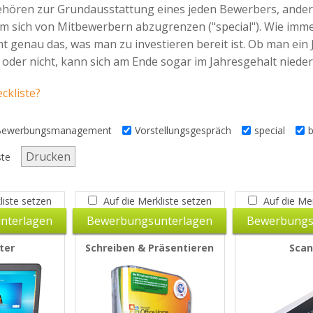
ehören zur Grundausstattung eines jeden Bewerbers, andere 
m sich von Mitbewerbern abzugrenzen ("special"). Wie immer
genau das, was man zu investieren bereit ist. Ob man ein J
oder nicht, kann sich am Ende sogar im Jahresgehalt nieders
ckliste?
Bewerbungsmanagement
Vorstellungsgespräch
special
b
Drucken
ste
liste setzen
Auf die Merkliste setzen
Auf die Mer
nterlagen
Bewerbungsunterlagen
Bewerbungs
ter
Schreiben & Präsentieren
Scan