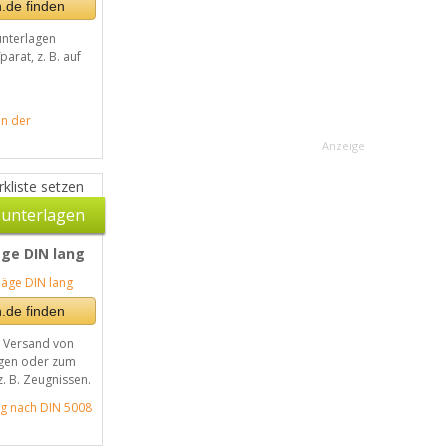
.de finden
nterlagen
parat, z. B. auf
in der
Anzeige
kliste setzen
unterlagen
ge DIN lang
.de finden
n Versand von
ngen oder zum
. B. Zeugnissen.
g nach DIN 5008