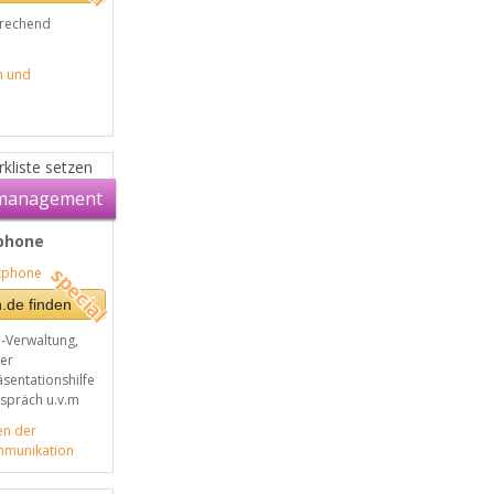
prechend
n und
kliste setzen
management
phone
.de finden
-Verwaltung,
per
äsentationshilfe
spräch u.v.m
en der
mmunikation