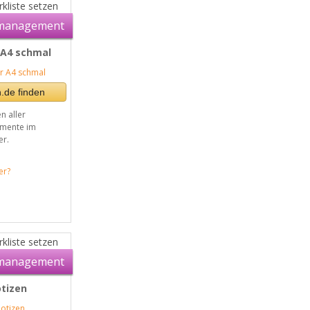
kliste setzen
management
 A4 schmal
.de finden
n aller
mente im
r.
er?
kliste setzen
management
tizen