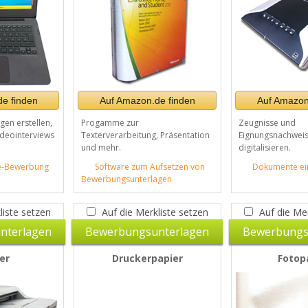
e finden
Auf Amazon.de finden
Auf Amazon
en erstellen,
Progamme zur
Zeugnisse und
ideointerviews
Texterverarbeitung, Präsentation
Eignungsnachweis
und mehr.
digitalisieren.
ne-Bewerbung
Software zum Aufsetzen von
Dokumente ei
Bewerbungsunterlagen
liste setzen
Auf die Merkliste setzen
Auf die Mer
nterlagen
Bewerbungsunterlagen
Bewerbungs
er
Druckerpapier
Fotop