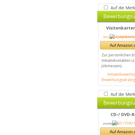
Auf die Merk
Bewerbungsu
Visitenkarte
Designed by eightonesix 
Auf Amazon.d
Zur persönlichen E
Initiativkontakten (z
Jobmessen).
Initiativbewerbu
Bewerbungsstrateg
Auf die Merk
Bewerbungsu
CD-/ DVD-R
pixabay.com
Auf Amazon.d