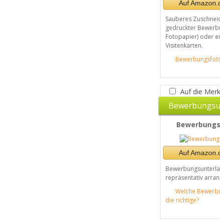
Auf Amazon.d
Sauberes Zuschnei
gedruckter Bewerbu
Fotopapier) oder e
Visitenkarten.
Bewerbungsfoto
Auf die Merk
Bewerbungsu
Bewerbung
Auf Amazon.d
Bewerbungsunterl
repräsentativ arran
Welche Bewerb
die richtige?