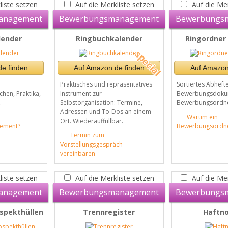
liste setzen
Auf die Merkliste setzen
Auf die Mer
anagement
Bewerbungsmanagement
Bewerbungs
lender
Ringbuchkalender
Ringordner
e finden
Auf Amazon.de finden
Auf Amazon
Praktisches und repräsentatives
Sortiertes Abhefte
hen, Praktika,
Instrument zur
Bewerbungsdoku
.
Selbstorganisation: Termine,
Bewerbungsordne
Adressen und To-Dos an einem
Warum ein
Ort. Wiederauffüllbar.
ement?
Bewerbungsordn
Termin zum
Vorstellungsgespräch
vereinbaren
liste setzen
Auf die Merkliste setzen
Auf die Mer
anagement
Bewerbungsmanagement
Bewerbungs
ospekthüllen
Trennregister
Haftno