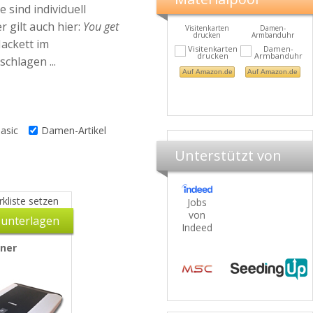
sind individuell
 gilt auch hier:
You get
Terminkalender
Visitenkarten
Damen-
drucken
Armbanduhr
ackett im
chlagen ...
Materialp
Bewe
Auf Amazon.de
Auf Amazon.de
Auf Amazon.de
asic
Damen-Artikel
Unterstützt von
kliste setzen
Jobs
von
unterlagen
Indeed
ner