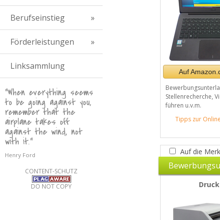
Berufseinstieg
Förderleistungen
Linksammlung
Auf Amazon.d
Bewerbungsunterlag
"When everything seems
Stellenrecherche, V
to be going against you,
führen u.v.m.
remember that the
Tipps zur Onli
airplane takes off
against the wind, not
with it."
Auf die Merk
Henry Ford
Bewerbungsu
CONTENT-SCHUTZ
Druck
DO NOT COPY