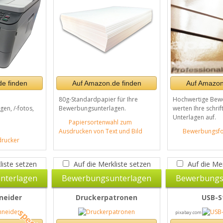
e finden
Auf Amazon.de finden
Auf Amazon
80g-Standardpapier für Ihre
Hochwertige Bew
en, /-fotos,
Bewerbungsunterlagen.
werten Ihre schrif
Unterlagen auf.
Papiersortenwahl zum
Ausdrucken von Text und Bild
Bewerbungsfo
drucker
liste setzen
Auf die Merkliste setzen
Auf die Mer
nterlagen
Bewerbungsunterlagen
Bewerbungs
neider
Druckerpatronen
USB-S
pixabay.com