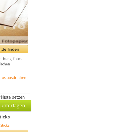
.de finden
erbungsfotos
tlichen
tos ausdrucken
kliste setzen
unterlagen
ticks