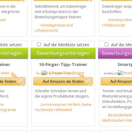
ben in die
Selbstklebend, um Datenträger
Datenträger ans
ntegrieren.
(mit Arbeitsproben) in der
beschriften.
Bewerbungsmappe fixieren.
und
Arbeitsprobe
Arbeitsproben und
Urheberrecht
Urheberrecht
liste setzen
Auf die Merkliste setzen
Auf die Mer
nterlagen
Bewerbungsunterlagen
Bewerbungs
ainer
10-Finger-Tipp-Trainer
Smart
Designed by Pressfoto / Freepik
pixabay.com
e finden
Auf Amazon.de finden
Auf Amazon
das
Schneller Schreiben lernen und
Termin- und Email
Word.
die eigene Produktivität steigern.
Rhetoriktraining 
Videofunktion, Pr
ne
Lernressourcen im Netz (siehe
im Vorstellungsge
sprogramm
Technische Hilfsmittel)
Besonderheit
telefonischen Ko